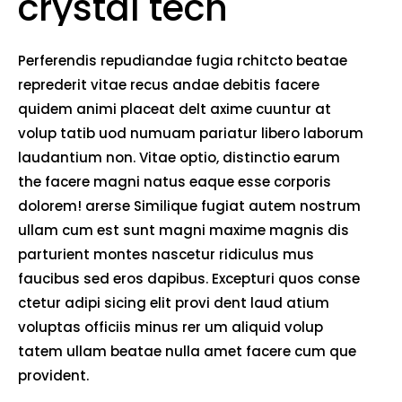
crystal tech
Perferendis repudiandae fugia rchitcto beatae
reprederit vitae recus andae debitis facere
quidem animi placeat delt axime cuuntur at
volup tatib uod numuam pariatur libero laborum
laudantium non. Vitae optio, distinctio earum
the facere magni natus eaque esse corporis
dolorem! arerse Similique fugiat autem nostrum
ullam cum est sunt magni maxime magnis dis
parturient montes nascetur ridiculus mus
faucibus sed eros dapibus. Excepturi quos conse
ctetur adipi sicing elit provi dent laud atium
voluptas officiis minus rer um aliquid volup
tatem ullam beatae nulla amet facere cum que
provident.