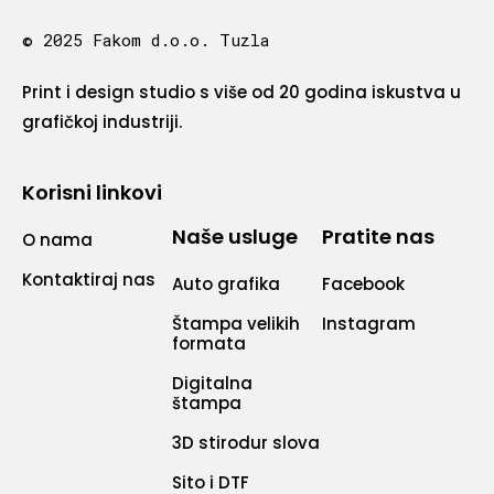
© 2025 Fakom d.o.o. Tuzla
Print i design studio s više od 20 godina iskustva u
grafičkoj industriji.
Korisni linkovi
Naše usluge
Pratite nas
O nama
Kontaktiraj nas
Auto grafika
Facebook
Štampa velikih
Instagram
formata
Digitalna
štampa
3D stirodur slova
Sito i DTF