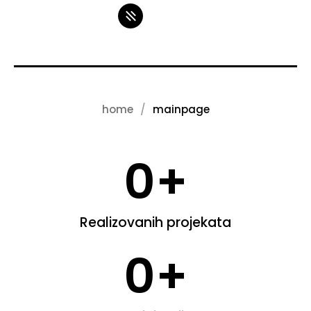
home
mainpage
0
+
Realizovanih projekata
0
+