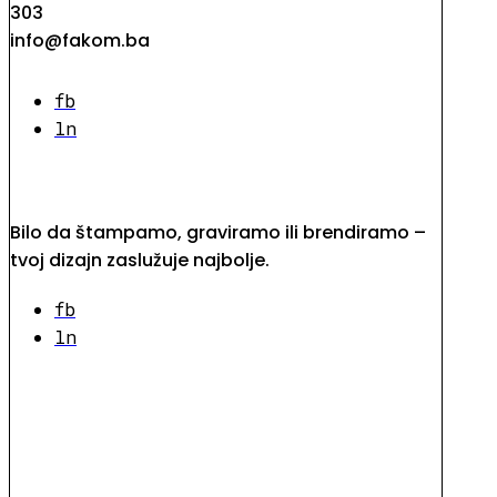
303
info@fakom.ba
fb
ln
Bilo da štampamo, graviramo ili brendiramo –
tvoj dizajn zaslužuje najbolje.
fb
ln