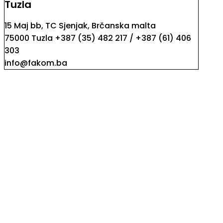
Tuzla
15 Maj bb, TC Sjenjak, Brčanska malta
75000 Tuzla +387 (35) 482 217 / +387 (61) 406
303
info@fakom.ba