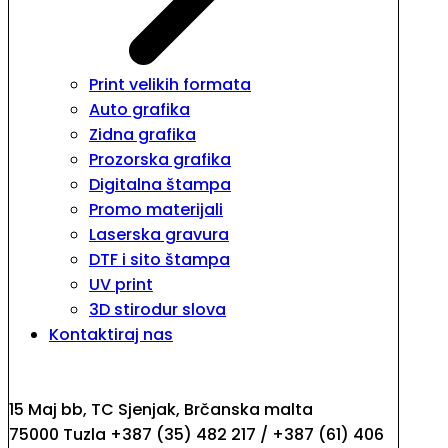
Print velikih formata
Auto grafika
Zidna grafika
Prozorska grafika
Digitalna štampa
Promo materijali
Laserska gravura
DTF i sito štampa
UV print
3D stirodur slova
Kontaktiraj nas
15 Maj bb, TC Sjenjak, Brčanska malta
75000 Tuzla +387 (35) 482 217 / +387 (61) 406