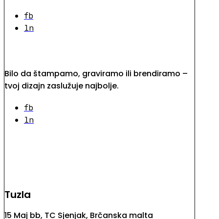
fb
ln
Bilo da štampamo, graviramo ili brendiramo –
tvoj dizajn zaslužuje najbolje.
fb
ln
Tuzla
15 Maj bb, TC Sjenjak, Brčanska malta