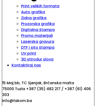
Print velikih formata
Auto grafika
Zidna grafika
Prozorska grafika
Digitalna štampa
Promo materijali
Laserska gravura
DTF i sito štampa
UV print
3D stirodur slova
Kontaktiraj nas
15 Maj bb, TC Sjenjak, Brčanska malta
75000 Tuzla +387 (35) 482 217 / +387 (61) 406
303
info@fakom.ba