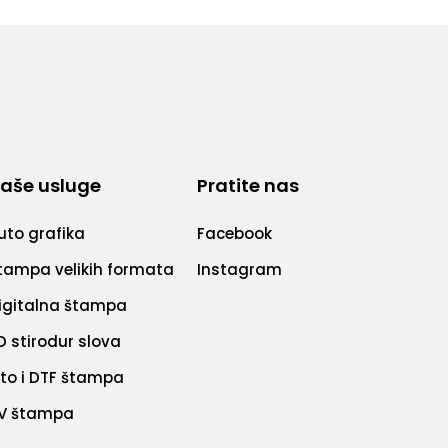
aše usluge
Pratite nas
uto grafika
Facebook
tampa velikih formata
Instagram
igitalna štampa
D stirodur slova
ito i DTF štampa
V štampa