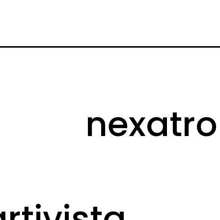
nexatr
artivista