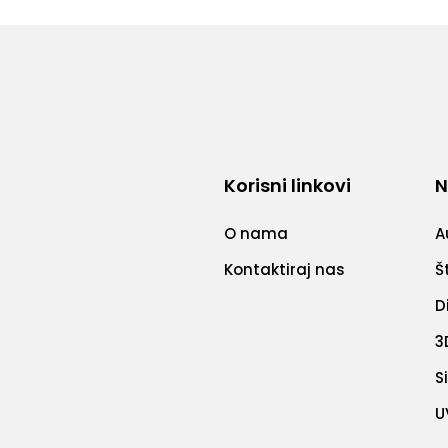
Korisni linkovi
N
O nama
A
Kontaktiraj nas
Š
D
3
S
U