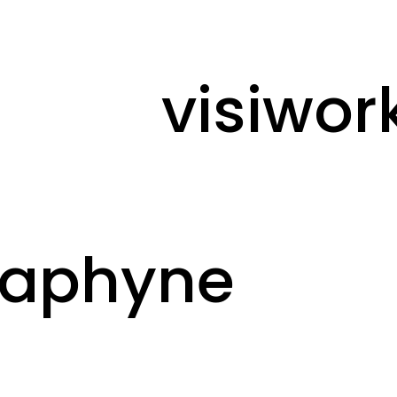
visiwor
raphyne