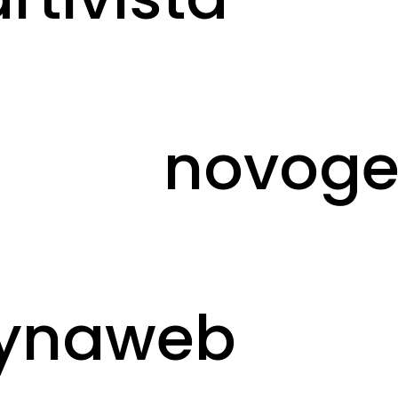
novog
ynaweb